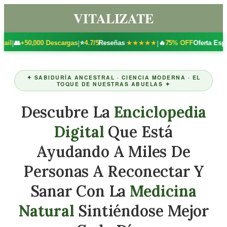
VITALIZATE
|
|
50,000 Descargas
⭐
4.7/5
Reseñas
🔥
75% OFF
Oferta Especial + 3
★★★★★
✦ SABIDURÍA ANCESTRAL · CIENCIA MODERNA · EL
TOQUE DE NUESTRAS ABUELAS ✦
Descubre La
Enciclopedia
Digital
Que Está
Ayudando A Miles De
Personas A Reconectar Y
Sanar Con La
Medicina
Natural
Sintiéndose Mejor