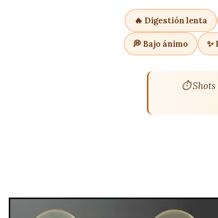
🔥 Digestión lenta
💭 Bajo ánimo
✨ 
⏱️ Shots