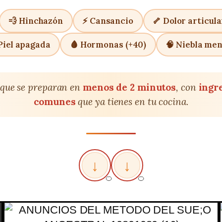
💨 Hinchazón
⚡ Cansancio
🦴 Dolor articula
Piel apagada
🩸 Hormonas (+40)
🧠 Niebla men
 que se preparan en
menos de 2 minutos
, con
ingr
comunes
que ya tienes en tu cocina.
↓
↓