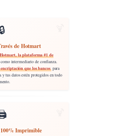
🔒
Través de Hotmart
Hotmart, la plataforma #1 de
a como intermediario de confianza.
 encriptación que los bancos
para
 y tus datos estén protegidos en todo
ento.
🖨️
l 100% Imprimible