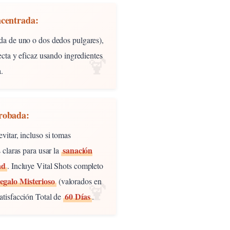
ncentrada:
da de uno o dos dedos pulgares),
ecta y eficaz usando ingredientes
.
robada:
itar, incluso si tomas
sanación
 claras para usar la
ad
. Incluye Vital Shots completo
galo Misterioso
(valorados en
60 Días
tisfacción Total de
.