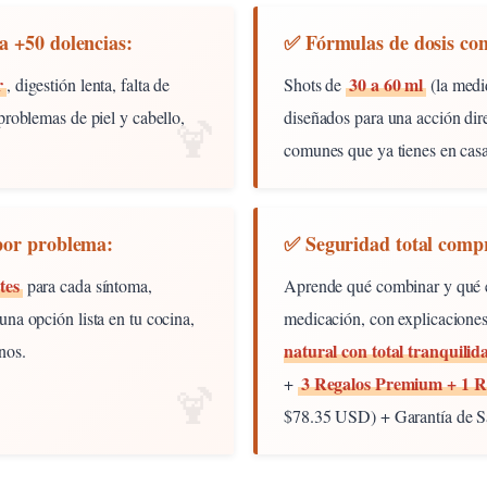
a +50 dolencias:
✅ Fórmulas de dosis co
r
30 a 60 ml
, digestión lenta, falta de
Shots de
(la medi
problemas de piel y cabello,
diseñados para una acción dir
comunes que ya tienes en casa
 por problema:
✅ Seguridad total comp
tes
para cada síntoma,
Aprende qué combinar y qué ev
na opción lista en tu cocina,
medicación, con explicaciones
natural con total tranquilid
nos.
3 Regalos Premium + 1 Re
+
$78.35 USD) + Garantía de Sa